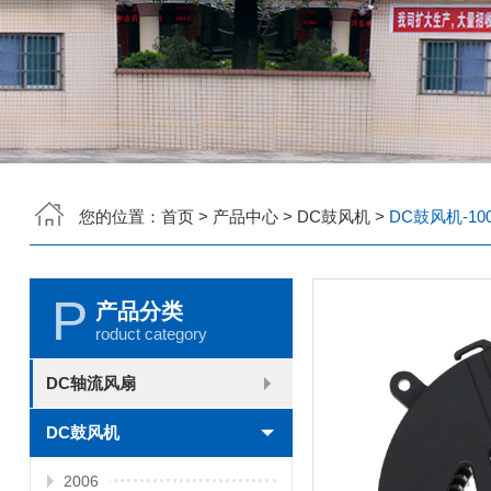
您的位置：
首页
>
产品中心
>
DC鼓风机
>
DC鼓风机-100
P
产品分类
roduct category
DC轴流风扇
2006
2010
2507
2510
3006
3007
3010
3510
4007
4010-B
4015
4020
4028
4510
5010
5015
5020
5025
6010
6015
6020
6025
6038
7010
7015
7025
8010
8015
8025-A
8025-B
8038
9025-B
8020
9238
1225-A
1225-B
1232
1238-A
1238-B
1425
1751
20060
DC鼓风机
2006