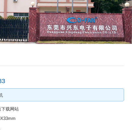
33
机
版下载网站
0X33mm
1