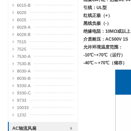
6015-B
引线：UL型
6020
红线正极（+）
6025
黑线负极（-）
6028-A
绝缘电阻：10MΩ或以上
6028-B
介质耐压：AC500V 1S
7515
允许环境温度范围：
7525
-10℃~+70℃（运行）
7530-A
-40℃～+70℃（储存）
7530-B
8030-A
8030-B
9330-A
9330-C
9733
10033
1232
AC轴流风扇