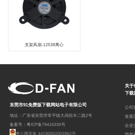
DC鼓风机-8030-A
关于
下载
东莞市91免费版下载网站电子有限公司
公司
地址：广东省东莞市常平镇大呙恒丰二路2号
发展
备案号：
粤ICP备79416330号
企业
粤公网安备 44190002003962号
荣誉