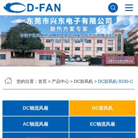
网站首页
关于91免费版下载网站
公司简介
董事长寄语
发展历程
公司优势
企业文化
荣誉资质
企业风采
仪器设备
视频中心
产品中心
DC轴流风扇
DC鼓风机
AC轴流风扇
EC轴流风扇
横流风扇
支架风扇
应用案例
您的位置：
首页
>
产品中心
>
DC鼓风机
>
DC鼓风机-9330-C
工程案例
解决方案
新闻资讯
公司新闻
行业资讯
DC轴流风扇
DC鼓风机
常见问题
2006
2010
2507
2510
3006
3007
3010
3510
4007
4010-B
4015
4020
4028
4510
5010
5015
5020
5025
6010
6015
6020
6025
6038
7010
7015
7025
8010
8015
8025-A
8025-B
8038
9025-B
8020
9238
1225-A
1225-B
1232
1238-A
1238-B
1425
1751
20060
2006
3507
4008
DFM4010B
4020
4506-A
4506-B
5008
5010
5015-A
5015-B
5016
5020-A
5020-B
5025-A
5025-B
6006
6008
6015-A
6015-B
6020
6025
6028-A
6028-B
7515
7525
7530-A
7530-B
8030-A
8030-B
9330-A
9330-C
9733
10033
1232
联系91免费版下载网站
AC轴流风扇
EC轴流风扇
8025
8038
9225
9238
1225
1238
1738
1751
2260
6025
8025
8038
9225
9238
1238
联系方式
客户留言
人才招聘