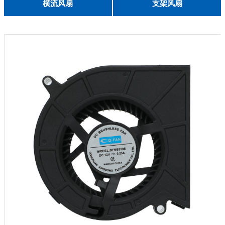
English
横流风扇
支架风扇
DC 030
3010
4010
5010
6010
6025
8015
5032碟形
8030碟形
9025
9025碟形
1225
1025碟形
1025
1225碟形
1525碟形
12538离心