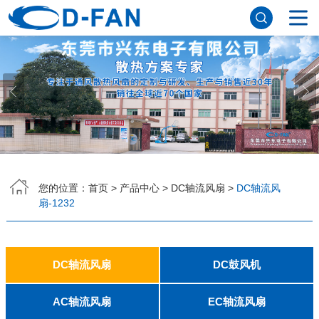
网站首页
关于91免费版下载网站
公司简介
董事长寄语
发展历程
公司优势
企业文化
荣誉资质
企业风采
仪器设备
视频中心
产品中心
DC轴流风扇
DC鼓风机
AC轴流风扇
EC轴流风扇
横流风扇
支架风扇
应用案例
您的位置：
首页
>
产品中心
>
DC轴流风扇
>
DC轴流风
扇-1232
工程案例
解决方案
新闻资讯
公司新闻
行业资讯
常见问题
DC轴流风扇
DC鼓风机
联系91免费版下载网站
2006
2010
2507
2510
3006
3007
3010
3510
4007
4010-B
4015
4020
4028
4510
5010
5015
5020
5025
6010
6015
6020
6025
6038
7010
7015
7025
8010
8015
8025-A
8025-B
8038
9025-B
8020
9238
1225-A
1225-B
1232
1238-A
1238-B
1425
1751
20060
2006
3507
4008
DFM4010B
4020
4506-A
4506-B
5008
5010
5015-A
5015-B
5016
5020-A
5020-B
5025-A
5025-B
6006
6008
6015-A
6015-B
6020
6025
6028-A
6028-B
7515
7525
7530-A
7530-B
8030-A
8030-B
9330-A
9330-C
9733
10033
1232
AC轴流风扇
EC轴流风扇
联系方式
客户留言
人才招聘