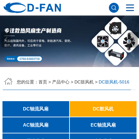
网站首页
关于91免费版下载网站
公司简介
董事长寄语
发展历程
公司优势
企业文化
荣誉资质
企业风采
仪器设备
视频中心
产品中心
DC轴流风扇
DC鼓风机
AC轴流风扇
EC轴流风扇
横流风扇
支架风扇
应用案例
您的位置：
首页
>
产品中心
>
DC鼓风机
>
DC鼓风机-5016
工程案例
解决方案
新闻资讯
公司新闻
行业资讯
DC轴流风扇
DC鼓风机
常见问题
2006
2010
2507
2510
3006
3007
3010
3510
4007
4010-B
4015
4020
4028
4510
5010
5015
5020
5025
6010
6015
6020
6025
6038
7010
7015
7025
8010
8015
8025-A
8025-B
8038
9025-B
8020
9238
1225-A
1225-B
1232
1238-A
1238-B
1425
1751
20060
2006
3507
4008
DFM4010B
4020
4506-A
4506-B
5008
5010
5015-A
5015-B
5016
5020-A
5020-B
5025-A
5025-B
6006
6008
6015-A
6015-B
6020
6025
6028-A
6028-B
7515
7525
7530-A
7530-B
8030-A
8030-B
9330-A
9330-C
9733
10033
1232
联系91免费版下载网站
AC轴流风扇
EC轴流风扇
8025
8038
9225
9238
1225
1238
1738
1751
2260
6025
8025
8038
9225
9238
1238
联系方式
客户留言
人才招聘