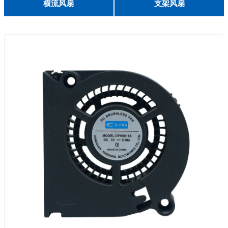
English
横流风扇
支架风扇
DC 030
3010
4010
5010
6010
6025
8015
5032碟形
8030碟形
9025
9025碟形
1225
1025碟形
1025
1225碟形
1525碟形
12538离心