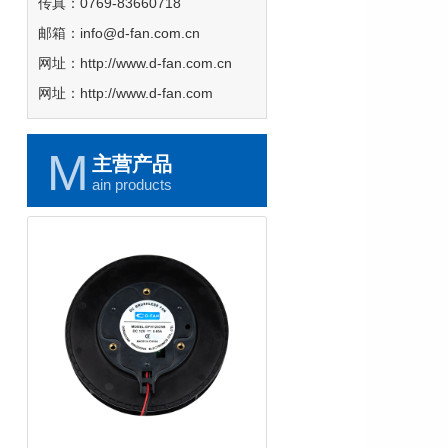
传真：0769-83660718
邮箱：info@d-fan.com.cn
网址：http://www.d-fan.com.cn
网址：http://www.d-fan.com
M
主营产品
ain products