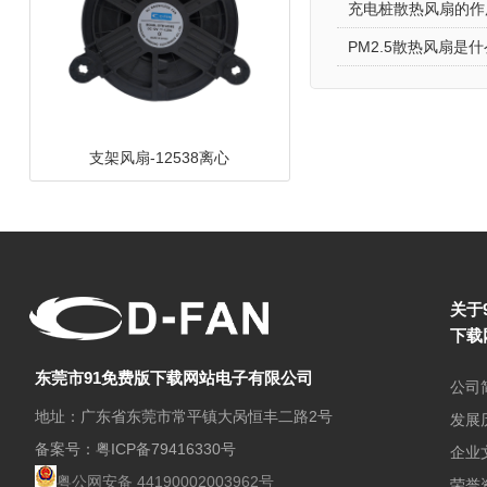
充电桩散热风扇的作
PM2.5散热风扇是什
DC鼓风机-8030-A
关于
下载
东莞市91免费版下载网站电子有限公司
公司
地址：广东省东莞市常平镇大呙恒丰二路2号
发展
备案号：
粤ICP备79416330号
企业
支架风扇-9025碟形
粤公网安备 44190002003962号
荣誉