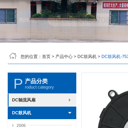
您的位置：
首页
>
产品中心
>
DC鼓风机
>
DC鼓风机-753
P
产品分类
roduct category
DC轴流风扇
2006
2010
2507
2510
3006
3007
3010
3510
4007
4010-B
4015
4020
4028
4510
5010
5015
5020
5025
6010
6015
6020
6025
6038
7010
7015
7025
8010
8015
8025-A
8025-B
8038
9025-B
8020
9238
1225-A
1225-B
1232
1238-A
1238-B
1425
1751
20060
DC鼓风机
2006