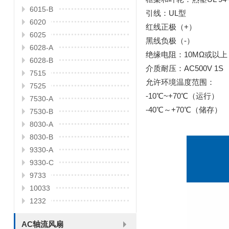
6015-B
引线：UL型
6020
红线正极（+）
6025
黑线负极（-）
6028-A
绝缘电阻：10MΩ或以上
6028-B
介质耐压：AC500V 1S
7515
允许环境温度范围：
7525
-10℃~+70℃（运行）
7530-A
-40℃～+70℃（储存）
7530-B
8030-A
8030-B
9330-A
9330-C
9733
10033
1232
AC轴流风扇