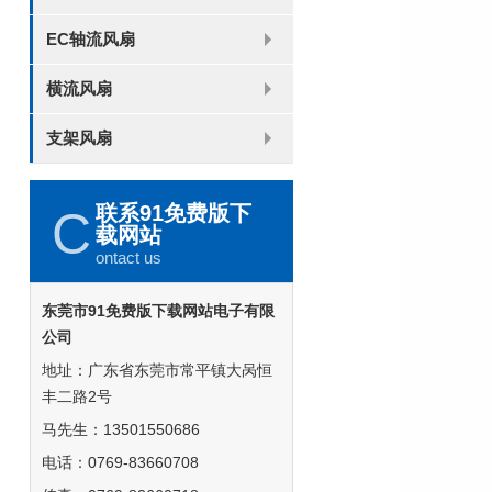
8025
8038
9225
9238
1225
1238
1738
1751
2260
EC轴流风扇
6025
8025
8038
9225
9238
1238
横流风扇
DC 030
支架风扇
3010
4010
5010
6010
6025
8015
5032碟形
8030碟形
9025
9025碟形
1225
1025碟形
1025
1225碟形
1525碟形
12538离心
联系91免费版下
C
载网站
ontact us
东莞市91免费版下载网站电子有限
公司
地址：广东省东莞市常平镇大呙恒
丰二路2号
马先生：13501550686
电话：0769-83660708